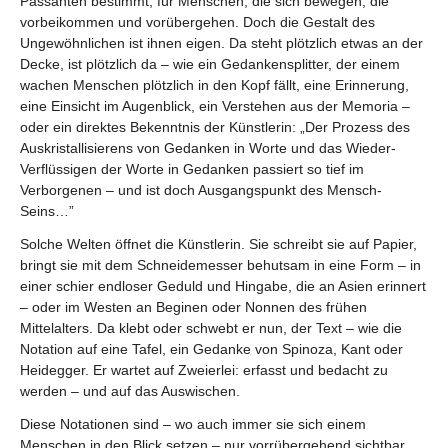
Passanten bestimmt, für Menschen, die sich bewegen, die
vorbeikommen und vorübergehen. Doch die Gestalt des
Ungewöhnlichen ist ihnen eigen. Da steht plötzlich etwas an der
Decke, ist plötzlich da – wie ein Gedankensplitter, der einem
wachen Menschen plötzlich in den Kopf fällt, eine Erinnerung,
eine Einsicht im Augenblick, ein Verstehen aus der Memoria –
oder ein direktes Bekenntnis der Künstlerin: „Der Prozess des
Auskristallisierens von Gedanken in Worte und das Wieder-
Verflüssigen der Worte in Gedanken passiert so tief im
Verborgenen – und ist doch Ausgangspunkt des Mensch-
Seins…”
Solche Welten öffnet die Künstlerin. Sie schreibt sie auf Papier,
bringt sie mit dem Schneidemesser behutsam in eine Form – in
einer schier endloser Geduld und Hingabe, die an Asien erinnert
– oder im Westen an Beginen oder Nonnen des frühen
Mittelalters. Da klebt oder schwebt er nun, der Text – wie die
Notation auf eine Tafel, ein Gedanke von Spinoza, Kant oder
Heidegger. Er wartet auf Zweierlei: erfasst und bedacht zu
werden – und auf das Auswischen.
Diese Notationen sind – wo auch immer sie sich einem
Menschen in den Blick setzen – nur vorrübergehend sichtbar.